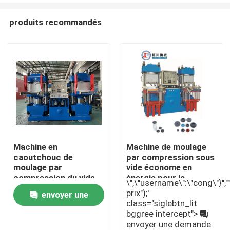
produits recommandés
Machine en
Machine de moulage
caoutchouc de
par compression sous
Aperçu
moulage par
vide économe en
compression du vide
énergie pour la
\",\"username\":\"cong\"}","","
69KW pour la seringue
fabrication de
prix");'
envoyer une
Produits
médicale
bouchons en
class="siglebtn_lit
caoutchouc
bggree intercept">
demande
envoyer une demande
Vidéos