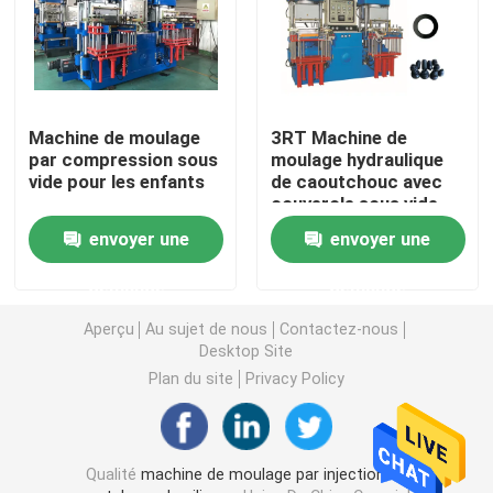
machine de moulage par injection en caoutchouc de si
Machine en caoutchouc verticale de moulage par injec
Machine de moulage
3RT Machine de
par compression sous
moulage hydraulique
vide pour les enfants
de caoutchouc avec
Machine de moulage par compression de vide
couvercle sous vide
pour fabriquer du
envoyer une
envoyer une
caoutchouc silicone
Machine de moulage par injection de caoutchouc
ou du joint de joint
demande
demande
d'huile
Aperçu
Au sujet de nous
Contactez-nous
Machine de vulcanisation hydraulique
Desktop Site
Plan du site
Privacy Policy
Machine de moulage par injection de silicone
Machine en caoutchouc horizontale de moulage par inj
Qualité
machine de moulage par injection en