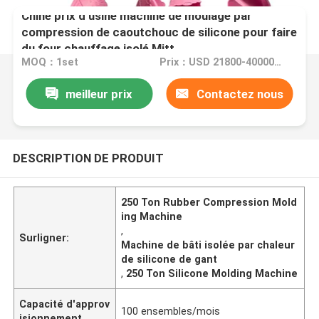
Chine prix d'usine machine de moulage par
compression de caoutchouc de silicone pour faire
du four chauffage isolé Mitt
MOQ：1set
Prix：USD 21800-40000one set
meilleur prix
Contactez nous
DESCRIPTION DE PRODUIT
250 Ton Rubber Compression Mold
ing Machine
,
Surligner:
Machine de bâti isolée par chaleur
de silicone de gant
,
250 Ton Silicone Molding Machine
Capacité d'approv
100 ensembles/mois
isionnement