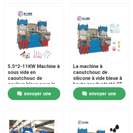
A propos de nous
Visite d'usine
Contrôle de la qualité
5.5*2-11KW Machine à
La machine à
sous vide en
caoutchouc de
Contact
caoutchouc de
silicone à vide bleue à
couleur bleue pour la
haute productivité CE
fabrication de
pour la fabrication de
nouvelles
envoyer une
envoyer une
produits de cuisine
produits en
caoutchouc de
demande
demande
silicone
Demande de soumission
VR SHOW