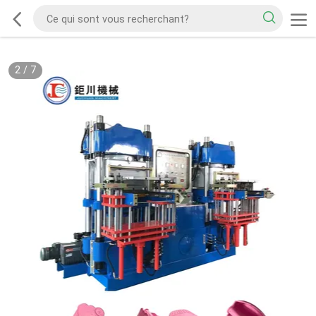
2
/
7