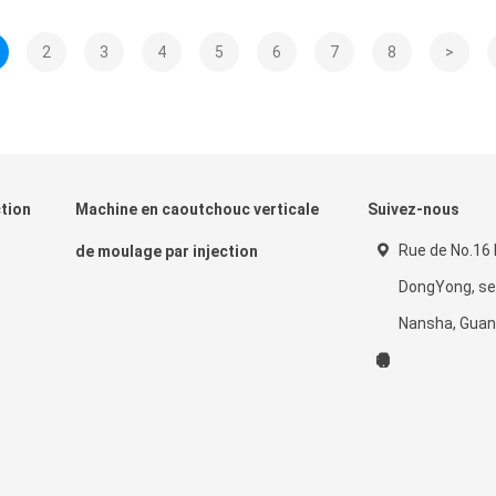
2
3
4
5
6
7
8
>
tion
Machine en caoutchouc verticale
Suivez-nous
Rue de No.16 L
de moulage par injection
DongYong, se
Nansha, Guan