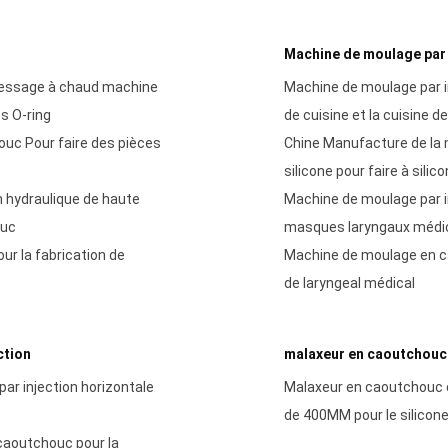
Machine de moulage par i
ressage à chaud machine
Machine de moulage par in
es O-ring
de cuisine et la cuisine d
ouc Pour faire des pièces
Chine Manufacture de la 
silicone pour faire à sili
n hydraulique de haute
Machine de moulage par in
ouc
masques laryngaux médi
ur la fabrication de
Machine de moulage en ca
de laryngeal médical
ction
malaxeur en caoutchouc
ar injection horizontale
Malaxeur en caoutchouc 
de 400MM pour le silicone
 caoutchouc pour la