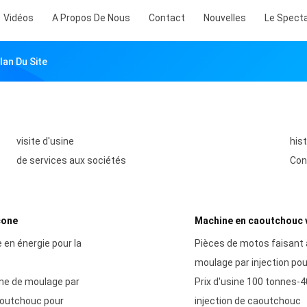
Vidéos
A Propos De Nous
Contact
Nouvelles
Le Spect
lan Du Site
visite d'usine
his
de services aux sociétés
Con
cone
Machine en caoutchouc v
en énergie pour la
Pièces de motos faisant 
moulage par injection po
ne de moulage par
Prix d'usine 100 tonnes-4
caoutchouc pour
injection de caoutchouc