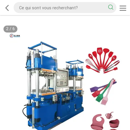
2
/
6