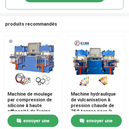
produits recommandés
Accueil
Machine de moulage
Machine hydraulique
par compression de
de vulcanisation à
silicone à haute
pression chaude de
A propos de nous
efficacité de l'usine
250 tonnes pour la
chinoise
fabrication
envoyer une
envoyer une
d'ustensiles de cuisine
Contacts