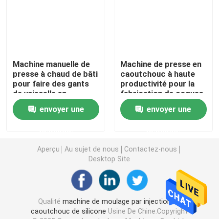
Machine de moulage par injection de silicone
Machine en caoutchouc horizontale de moulage par inj
Machine manuelle de
Machine de presse en
presse à chaud de bâti
caoutchouc à haute
pour faire des gants
productivité pour la
Machine de moulage en caoutchouc hydraulique
de vaisselle en
fabrication de coques
caoutchouc de
de téléphones mobiles
envoyer une
envoyer une
silicone
en silicone
Protections de frein faisant la machine
demande
demande
malaxeur en caoutchouc
Aperçu
Au sujet de nous
Contactez-nous
Desktop Site
Découpeuse en caoutchouc automatique
Qualité
machine de moulage par injection en
Machine de moulage par injection LSR
caoutchouc de silicone
Usine De Chine.Copyright