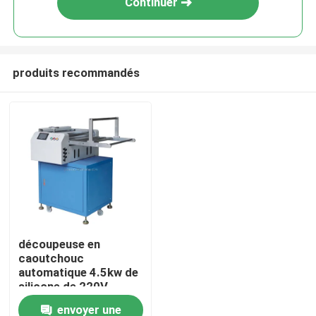
Continuer
produits recommandés
Accueil
découpeuse en
caoutchouc
A propos de nous
automatique 4.5kw de
silicone de 220V
Digital
envoyer une
Contacts