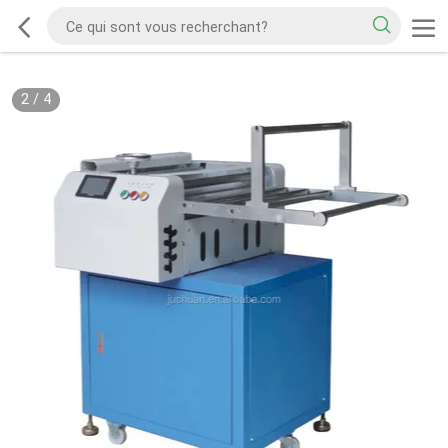
2
/
4