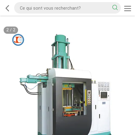
2
/
2