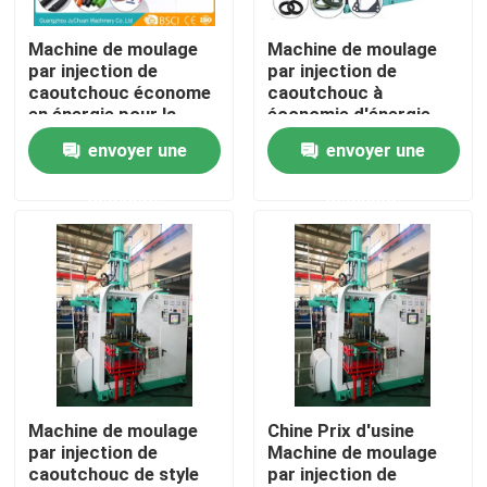
Machine de moulage
Machine de moulage
Produits
par injection de
par injection de
caoutchouc économe
caoutchouc à
en énergie pour la
économie d'énergie
Vidéos
fabrication de joints
100-1000T pour la
envoyer une
envoyer une
d'étanchéité
fabrication d'anneaux
O
demande
demande
machine de moulage par injection en caoutchouc de si
Machine en caoutchouc verticale de moulage par injec
Machine de moulage par compression de vide
Machine de moulage par injection de caoutchouc
Machine de moulage
Chine Prix d'usine
par injection de
Machine de moulage
caoutchouc de style
par injection de
Machine de vulcanisation hydraulique