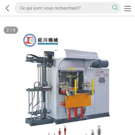
2
/
6