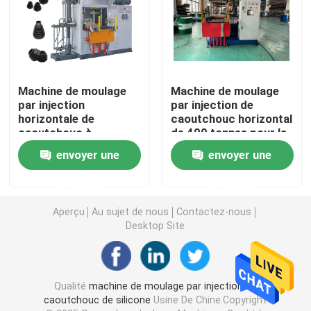
Machine de moulage par injection de silicone
Machine en caoutchouc horizontale de moulage par inj
Machine de moulage
Machine de moulage
par injection
par injection de
horizontale de
caoutchouc horizontal
Machine de moulage en caoutchouc hydraulique
caoutchouc à
de 400 tonnes pour la
commande PLC pour
fabrication de pièces
envoyer une
envoyer une
voitures et pièces
automobiles
Protections de frein faisant la machine
automobiles
demande
demande
malaxeur en caoutchouc
Aperçu
Au sujet de nous
Contactez-nous
Desktop Site
Découpeuse en caoutchouc automatique
Qualité
machine de moulage par injection en
Machine de moulage par injection LSR
caoutchouc de silicone
Usine De Chine.Copyright