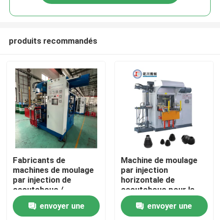
produits recommandés
Accueil
Fabricants de
Machine de moulage
machines de moulage
par injection
par injection de
horizontale de
A propos de nous
caoutchouc /
caoutchouc pour la
machines de
fabrication de pièces
envoyer une
envoyer une
fabrication de pièces
automobiles
Contacts
en caoutchouc