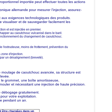
roportionnel importée peut effectuer toutes les actions
onique allemande pour mesurer l'injection, assurez-
nt aux exigences technologiques des produits.
e visualiser et de sauvegarder facilement les
tion et est injectée en premier.
échapper au caoutchouc vulcanisé dans le baril.
 le fonctionnement du changement de caoutchouc.
e l'extrudeuse, moins de frottement, prévention du
 zone d'injection.
par un désalignement (breveté).
e moulage de caoutchouc avancée, sa structure est
élevée.
r le grommet, une boîte amortisseuse,
mouler et nécessitant une injection de haute précision.
 le débogage gratuitement.
pour votre exploitation.
ne pendant un an.
t être chargées dans un