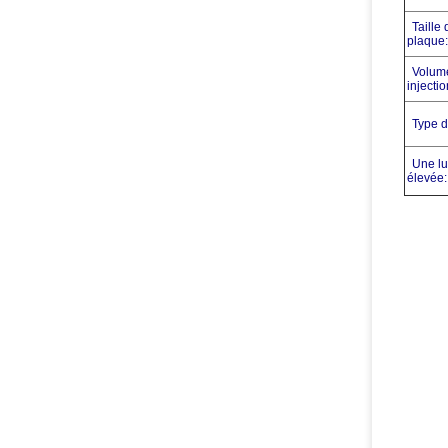
Taille 
plaque:
Volume
injectio
Type d
Une l
élevée: