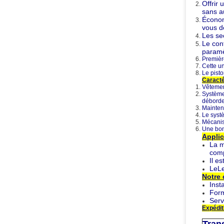
Offrir 
sans a
Économ
vous de
Les se
Le con
paramè
Première
Cette un
Le pisto
Caracté
Vêtemen
Système 
déborde
Maintena
Le syst
Mécanism
Une bon
Applic
La m
comp
Il e
Le
Le
Notre 
Inst
Form
Serv
Expédit