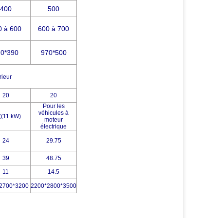
400
500
0 à 600
600 à 700
20*390
970*500
rieur
20
20
Pour les
véhicules à
((11 kW)
moteur
électrique
24
29.75
39
48.75
11
14.5
2700*3200
2200*2800*3500