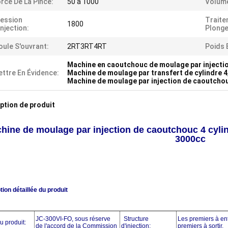
rce De La Pince:
50 à 1000
Volume
ession
Traite
1800
injection:
Plonge
ule S'ouvrant:
2RT3RT4RT
Poids 
Machine en caoutchouc de moulage par injectio
ttre En Évidence:
Machine de moulage par transfert de cylindre 4
Machine de moulage par injection de caoutcho
ption de produit
hine de moulage par injection de caoutchouc 4 cyli
3000cc
tion détaillée du produit
JC-300VI-FO, sous réserve
Structure
Les premiers à ent
 produit:
de l'accord de la Commission
d'injection:
premiers à sortir.