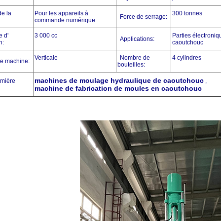
de la
Pour les appareils à
300 tonnes
Force de serrage:
commande numérique
 d'
3 000 cc
Parties électroniq
Applications:
n:
caoutchouc
Verticale
Nombre de
4 cylindres
e machine:
bouteilles:
machines de moulage hydraulique de caoutchouc
umière
,
machine de fabrication de moules en caoutchouc