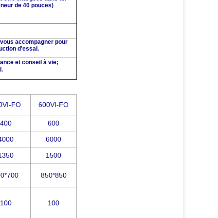
eneur de 40 pouces
)
s, vous accompagner pour
duction d'essai.
ance et conseil à vie;
l.
0VI-FO
600VI-FO
400
600
4000
6000
1350
1500
00*700
850*850
100
100