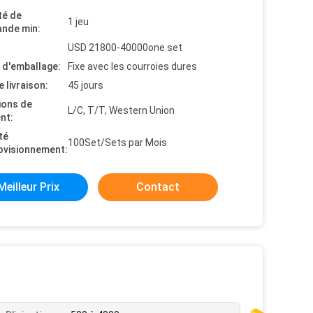
té de
1 jeu
nde min:
USD 21800-40000one set
s d'emballage:
Fixe avec les courroies dures
e livraison:
45 jours
ions de
L/C, T/T, Western Union
nt:
té
100Set/Sets par Mois
ovisionnement:
Meilleur Prix
Contact