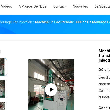
Vidéos
A Propos De Nous
Contact
Nouvelles
Le Spect
oulage Par Injection
Machine En Caoutchouc 3000cc De Moulage Par
Machi
transf
inject
Détails
Lieu d'o
Nom de
Certifi
Numéro
Condit