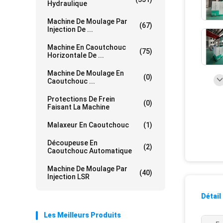
Hydraulique
Machine De Moulage Par
(67)
Injection De ...
Machine En Caoutchouc
(75)
Horizontale De ...
Machine De Moulage En
(0)
Caoutchouc ...
Protections De Frein
(0)
Faisant La Machine
Malaxeur En Caoutchouc
(1)
Découpeuse En
(2)
Caoutchouc Automatique
Machine De Moulage Par
(40)
Injection LSR
Détail
Les Meilleurs Produits