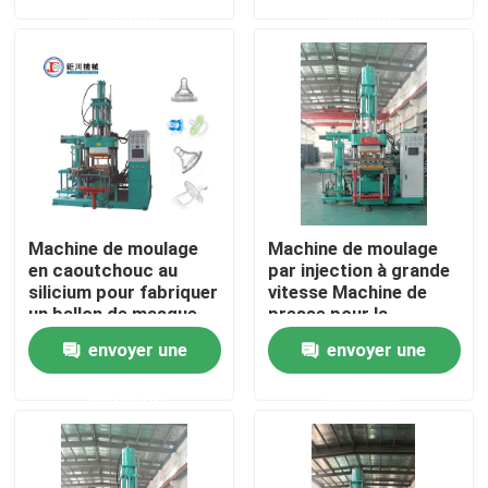
demande
demande
A propos de nous
Visite d'usine
Contrôle de la qualité
Machine de moulage
Machine de moulage
Contact
en caoutchouc au
par injection à grande
silicium pour fabriquer
vitesse Machine de
un ballon de masque
presse pour la
de laryngeal médical
fabrication de pièces
nouvelles
envoyer une
envoyer une
automobiles
demande
demande
Demande de soumission
VR SHOW