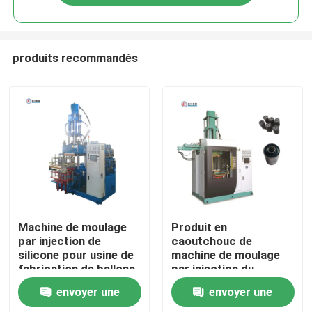
produits recommandés
Aperçu
Machine de moulage
Produit en
par injection de
caoutchouc de
silicone pour usine de
machine de moulage
Produits
fabrication de ballons
par injection du
de masques laryngaux
silicone 100T-1000T
envoyer une
envoyer une
médicaux
faisant la machine
Vidéos