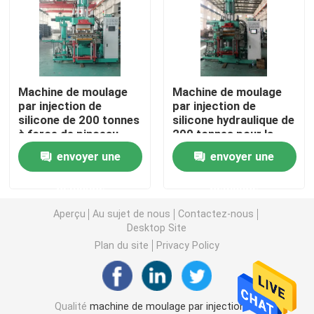
machine de moulage par injection en caoutchouc de si
Machine en caoutchouc verticale de moulage par injec
Machine de moulage
Machine de moulage
par injection de
par injection de
silicone de 200 tonnes
silicone hydraulique de
Machine de moulage par compression de vide
à force de pinceau
200 tonnes pour la
pour ballon de masque
fabrication de
envoyer une
envoyer une
laryngaire médical
bonnets de natation
Machine de moulage par injection de caoutchouc
en silicone
demande
demande
Machine de vulcanisation hydraulique
Aperçu
Au sujet de nous
Contactez-nous
Desktop Site
Plan du site
Privacy Policy
Machine de moulage par injection de silicone
Machine en caoutchouc horizontale de moulage par inj
Qualité
machine de moulage par injection en