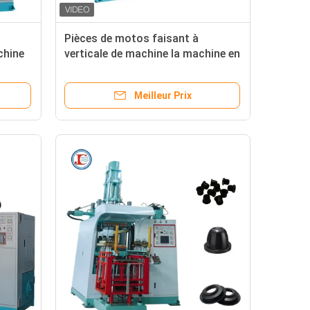
Pièces de motos faisant à
chine
verticale de machine la machine en
ticale
caoutchouc de moulage par
tion
injection pour l'amortisseur en
Meilleur Prix
caoutchouc