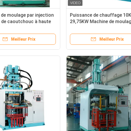
de moulage par injection
Puissance de chauffage 10
e de caoutchouc à haute
29,75KW Machine de moulag
n pour la fabrication de
injection verticale de caout
s en caoutchouc
pour pièces automobiles
Meilleur Prix
Meilleur Prix