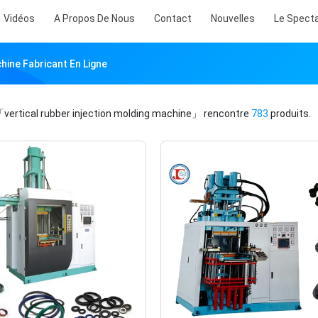
Vidéos
A Propos De Nous
Contact
Nouvelles
Le Spect
hine Fabricant En Ligne
vertical rubber injection molding machine」
rencontre
783
produits.