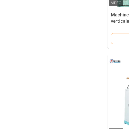
Machine 
vertical
précisio
produit