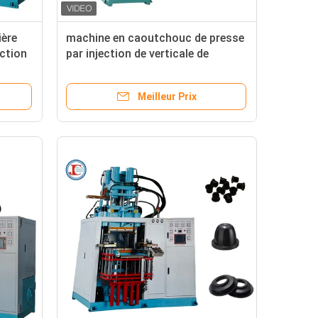
ière
machine en caoutchouc de presse
ction
par injection de verticale de
400mm de machine en
caoutchouc de moulage
Meilleur Prix