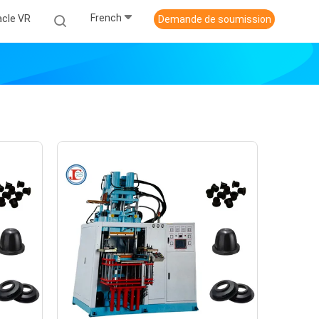
French
acle VR
Demande de soumission