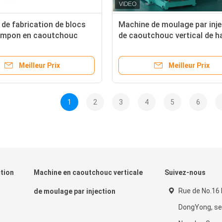
de fabrication de blocs
Machine de moulage par inje
tampon en caoutchouc
de caoutchouc vertical de h
de moulage par injection
qualité pour la fabrication d
e de caoutchouc
pièces automobiles de l'usin
Meilleur Prix
Meilleur Prix
Chine
1
2
3
4
5
6
tion
Machine en caoutchouc verticale
Suivez-nous
Rue de No.16 L
de moulage par injection
DongYong, se