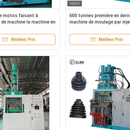
e motos faisant à
600 tonnes première en dern
e de machine la machine en
machine de moulage par inje
ouc de moulage par
verticale de caoutchouc
n pour l'amortisseur en
ISO9001:2015
Meilleur Prix
Meilleur Prix
ouc