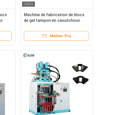
locs
Machine de fabrication de blocs
uc
de gel tampon en caoutchouc
ction
machine de moulage par injection
verticale de caoutchouc
Meilleur Prix