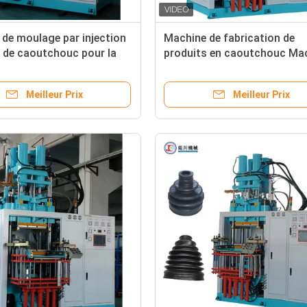
de moulage par injection
Machine de fabrication de
e de caoutchouc pour la
produits en caoutchouc Ma
ion de pièces automobiles
de moulage par injection ver
de caoutchouc pour fabrica
Meilleur Prix
Meilleur Prix
de pièces de motocyclettes
Amortisseur de caoutchouc