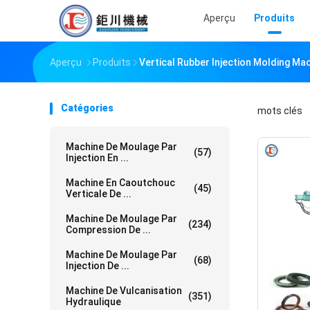
Aperçu
Produits
Aperçu
Produits
Vertical Rubber Injection Molding Mac
Catégories
mots clés
「
Machine De Moulage Par
(57)
Injection En ...
Machine En Caoutchouc
(45)
Verticale De ...
Machine De Moulage Par
(234)
Compression De ...
Machine De Moulage Par
(68)
Injection De ...
Machine De Vulcanisation
(351)
Hydraulique