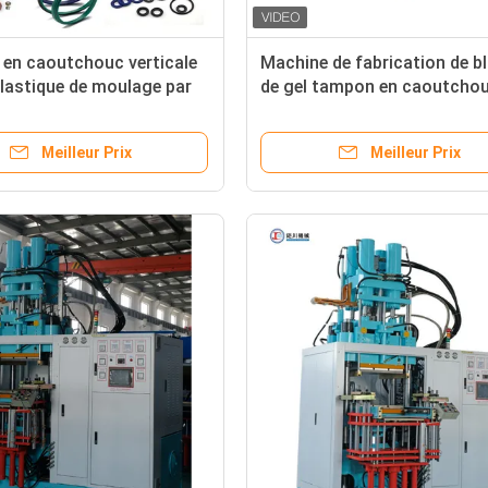
en caoutchouc verticale
Machine de fabrication de b
lastique de moulage par
de gel tampon en caoutcho
n pour des produits de NBR
machine de moulage par inje
verticale de caoutchouc
Meilleur Prix
Meilleur Prix