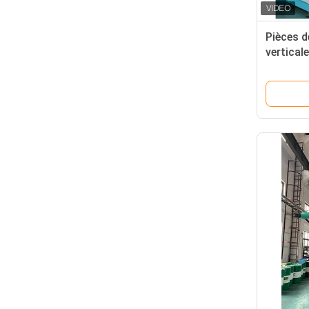
Pièces d
vertical
caoutch
injectio
caoutch