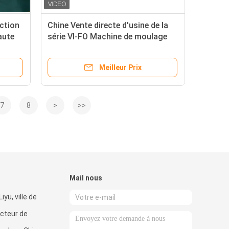
ction
Chine Vente directe d'usine de la
aute
série VI-FO Machine de moulage
e
par injection verticale de
e de
caoutchouc pour la fabrication de
Meilleur Prix
pièces automobiles pièces
automobiles
7
8
>
>>
Mail nous
iyu, ville de
cteur de