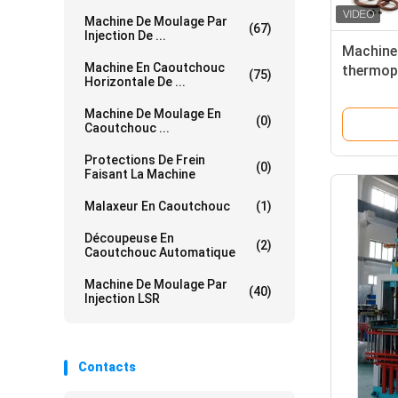
Machine De Moulage Par
(67)
Injection De ...
Machine 
Machine En Caoutchouc
thermop
(75)
Horizontale De ...
injectio
Machine De Moulage En
(0)
Caoutchouc ...
Protections De Frein
(0)
Faisant La Machine
Malaxeur En Caoutchouc
(1)
Découpeuse En
(2)
Caoutchouc Automatique
Machine De Moulage Par
(40)
Injection LSR
Contacts