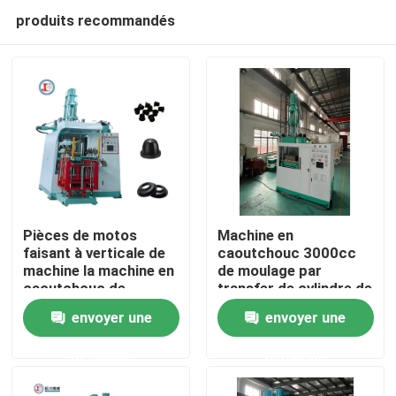
produits recommandés
Pièces de motos
Machine en
faisant à verticale de
caoutchouc 3000cc
machine la machine en
de moulage par
Aperçu
caoutchouc de
transfer de cylindre de
moulage par injection
la machine 4 de
envoyer une
envoyer une
pour l'amortisseur en
moulage par injection
Produits
caoutchouc
demande
demande
Vidéos