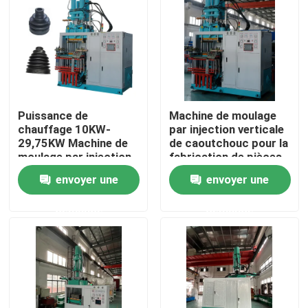
A propos de nous
Visite d'usine
Puissance de
Machine de moulage
Contrôle de la qualité
chauffage 10KW-
par injection verticale
29,75KW Machine de
de caoutchouc pour la
moulage par injection
fabrication de pièces
Contact
verticale de
automobiles
envoyer une
envoyer une
caoutchouc pour
pièces automobiles
demande
demande
nouvelles
Demande de soumission
VR SHOW