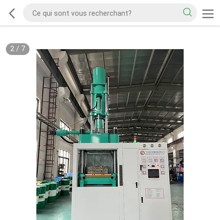
2
/
7