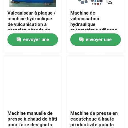
Vulcaniseur à plaque /
Machine de
A propos de nous
machine hydraulique
vulcanisation
de vulcanisation à
hydraulique
pression chaude de
automatique efficace
Visite d'usine
250 tonnes pour la
pour la fabrication de
envoyer une
envoyer une
fabrication de
bouchons en
produits automobiles
caoutchouc
demande
demande
Contrôle de la qualité
O-ring
Contact
nouvelles
Demande de soumission
Machine manuelle de
Machine de presse en
presse à chaud de bâti
caoutchouc à haute
pour faire des gants
productivité pour la
VR SHOW