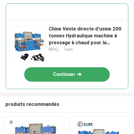
Chine Vente directe d'usine 200
tonnes Hydraulique machine à
pressage à chaud pour la
fabrication de produits en
MOQ： 1set
caoutchouc de bonne qualité
Continuer
produits recommandés