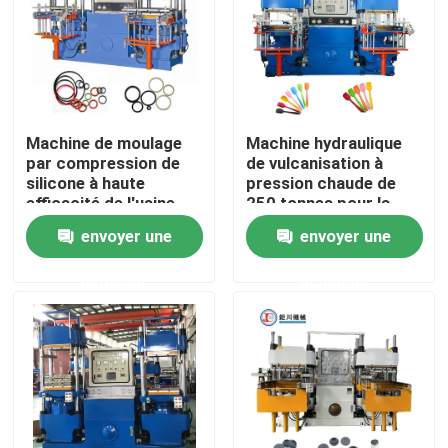
Machine de moulage
Machine hydraulique
par compression de
de vulcanisation à
silicone à haute
pression chaude de
efficacité de l'usine
250 tonnes pour la
chinoise
fabrication
envoyer une
envoyer une
d'ustensiles de cuisine
demande
demande
Aperçu
Produits
Vidéos