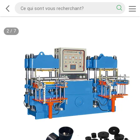
2
/
7