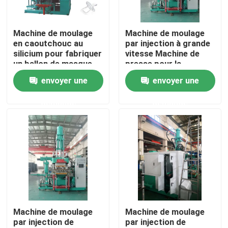
A propos de nous
Machine de moulage
Machine de moulage
en caoutchouc au
par injection à grande
silicium pour fabriquer
vitesse Machine de
Visite d'usine
un ballon de masque
presse pour la
de laryngeal médical
fabrication de pièces
envoyer une
envoyer une
automobiles
Contrôle de la qualité
demande
demande
Contact
nouvelles
Demande de soumission
Machine de moulage
Machine de moulage
par injection de
par injection de
VR SHOW