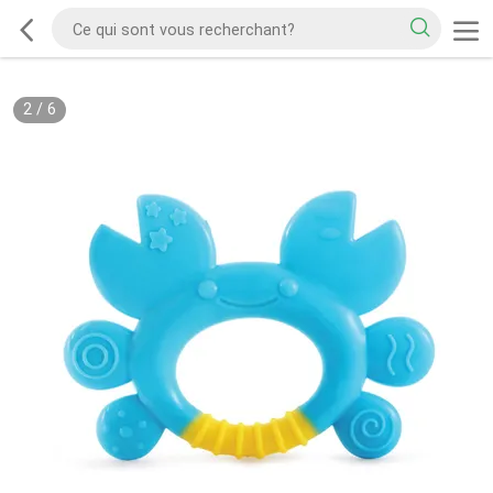
2
/
6