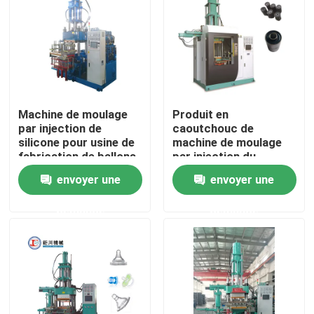
Machine de moulage
Produit en
par injection de
caoutchouc de
silicone pour usine de
machine de moulage
fabrication de ballons
par injection du
de masques laryngaux
silicone 100T-1000T
envoyer une
envoyer une
médicaux
faisant la machine
demande
demande
Aperçu
Produits
Vidéos