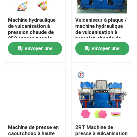
A propos de nous
Machine hydraulique
Vulcaniseur à plaque /
de vulcanisation à
machine hydraulique
pression chaude de
de vulcanisation à
Visite d'usine
250 tonnes pour la
pression chaude de
fabrication
250 tonnes pour la
envoyer une
envoyer une
d'ustensiles de cuisine
fabrication de
Contrôle de la qualité
produits automobiles
demande
demande
O-ring
Contact
nouvelles
Demande de soumission
Machine de presse en
2RT Machine de
caoutchouc à haute
presse à vulcanisation
VR SHOW