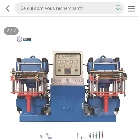
2
/
7