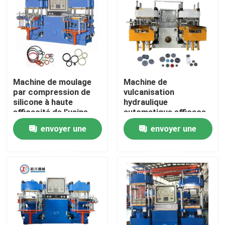
Machine de moulage
Machine de
par compression de
vulcanisation
silicone à haute
hydraulique
efficacité de l'usine
automatique efficace
chinoise
pour la fabrication de
envoyer une
envoyer une
bouchons en
caoutchouc
demande
demande
Aperçu
Produits
Vidéos