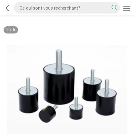
2
/
6