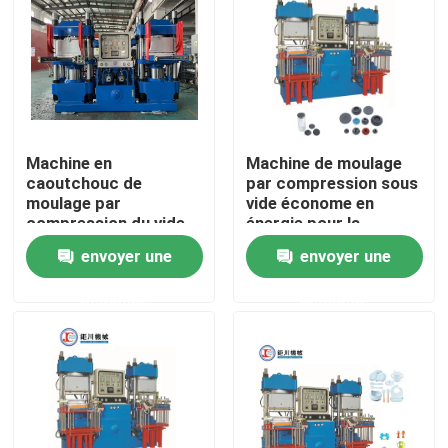
Machine en
Machine de moulage
caoutchouc de
par compression sous
moulage par
vide économe en
compression du vide
énergie pour la
69KW pour la seringue
fabrication de
envoyer une
envoyer une
médicale
bouchons en
caoutchouc
demande
demande
Aperçu
Produits
Vidéos