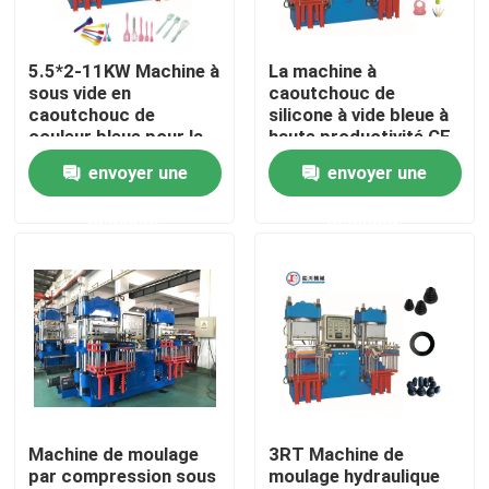
A propos de nous
5.5*2-11KW Machine à
La machine à
sous vide en
caoutchouc de
caoutchouc de
silicone à vide bleue à
Visite d'usine
couleur bleue pour la
haute productivité CE
fabrication de
pour la fabrication de
envoyer une
envoyer une
produits de cuisine
produits en
Contrôle de la qualité
caoutchouc de
demande
demande
silicone
Contact
nouvelles
Demande de soumission
Machine de moulage
3RT Machine de
par compression sous
moulage hydraulique
VR SHOW