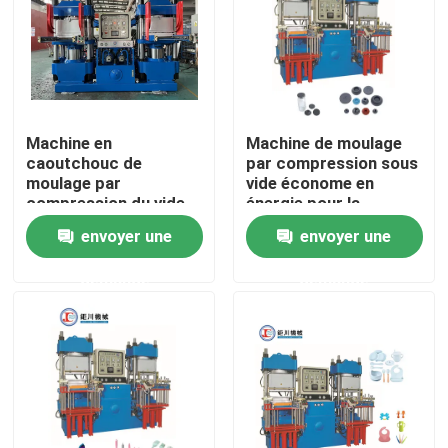
Machine en
Machine de moulage
caoutchouc de
par compression sous
moulage par
vide économe en
compression du vide
énergie pour la
69KW pour la seringue
fabrication de
envoyer une
envoyer une
médicale
bouchons en
caoutchouc
demande
demande
Accueil
A propos de nous
Contacts