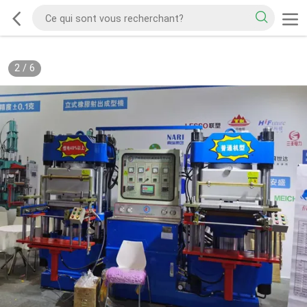
3
/
6