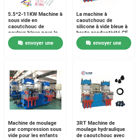
5.5*2-11KW Machine à
La machine à
Produits
sous vide en
caoutchouc de
caoutchouc de
silicone à vide bleue à
couleur bleue pour la
haute productivité CE
Vidéos
fabrication de
pour la fabrication de
envoyer une
envoyer une
produits de cuisine
produits en
caoutchouc de
demande
demande
machine de moulage par injection en caoutchouc de si
silicone
Machine en caoutchouc verticale de moulage par injec
Machine de moulage par compression de vide
Machine de moulage par injection de caoutchouc
Machine de moulage
3RT Machine de
par compression sous
moulage hydraulique
vide pour les enfants
de caoutchouc avec
Machine de vulcanisation hydraulique