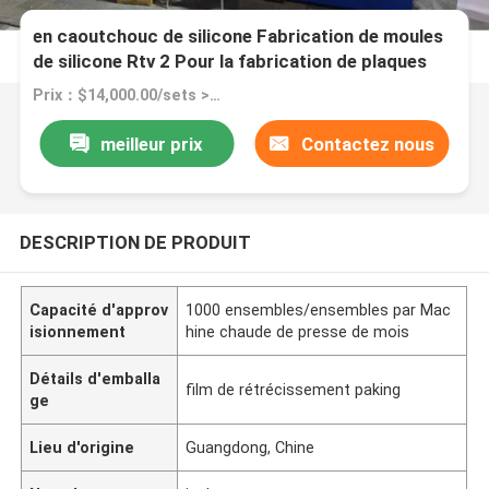
Machine de moulage par compression sous vide
en caoutchouc de silicone Fabrication de moules
de silicone Rtv 2 Pour la fabrication de plaques
d'aspiration de silicone pour nourrir le bébé
Prix：$14,000.00/sets >=1 sets
meilleur prix
Contactez nous
DESCRIPTION DE PRODUIT
Capacité d'approv
1000 ensembles/ensembles par Mac
isionnement
hine chaude de presse de mois
Détails d'emballa
film de rétrécissement paking
ge
Lieu d'origine
Guangdong, Chine