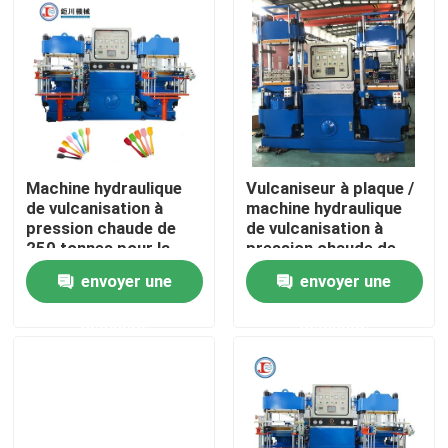
A propos de nous
Visite d'usine
Contrôle de la qualité
Machine hydraulique
Vulcaniseur à plaque /
de vulcanisation à
machine hydraulique
pression chaude de
de vulcanisation à
Contact
250 tonnes pour la
pression chaude de
fabrication
250 tonnes pour la
envoyer une
envoyer une
d'ustensiles de cuisine
fabrication de
produits automobiles
nouvelles
demande
demande
O-ring
Demande de soumission
VR SHOW