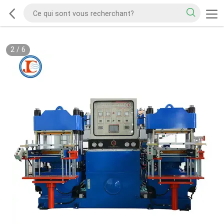
2
/
6