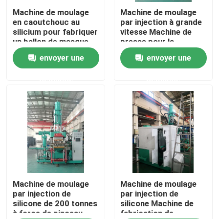
Machine de moulage
Machine de moulage
en caoutchouc au
par injection à grande
A propos de nous
silicium pour fabriquer
vitesse Machine de
un ballon de masque
presse pour la
de laryngeal médical
fabrication de pièces
envoyer une
envoyer une
Visite d'usine
automobiles
demande
demande
Contrôle de la qualité
Contact
nouvelles
Demande de soumission
Machine de moulage
Machine de moulage
par injection de
par injection de
silicone de 200 tonnes
silicone Machine de
à force de pinceau
fabrication de
VR SHOW