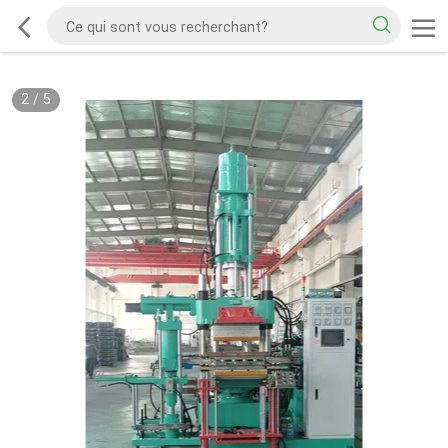
2
/
5