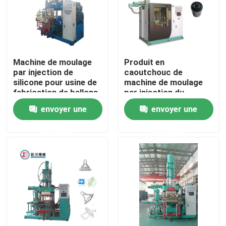
Machine de moulage
Produit en
par injection de
caoutchouc de
silicone pour usine de
machine de moulage
fabrication de ballons
par injection du
de masques laryngaux
silicone 100T-1000T
envoyer une
envoyer une
médicaux
faisant la machine
demande
demande
Aperçu
Produits
Vidéos