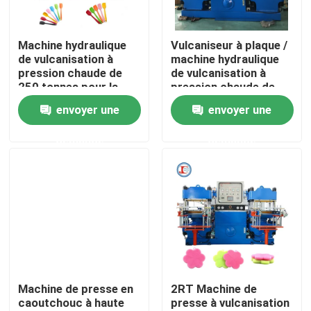
A propos de nous
Machine hydraulique
Vulcaniseur à plaque /
de vulcanisation à
machine hydraulique
pression chaude de
de vulcanisation à
Visite d'usine
250 tonnes pour la
pression chaude de
fabrication
250 tonnes pour la
envoyer une
envoyer une
d'ustensiles de cuisine
fabrication de
Contrôle de la qualité
produits automobiles
demande
demande
O-ring
Contact
nouvelles
Demande de soumission
Machine de presse en
2RT Machine de
caoutchouc à haute
presse à vulcanisation
VR SHOW