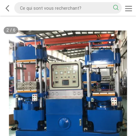
2
/
6