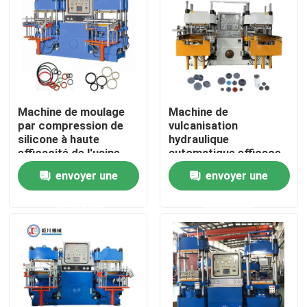
Machine de moulage
Machine de
par compression de
vulcanisation
silicone à haute
hydraulique
efficacité de l'usine
automatique efficace
chinoise
pour la fabrication de
envoyer une
envoyer une
bouchons en
caoutchouc
demande
demande
Aperçu
Produits
Vidéos