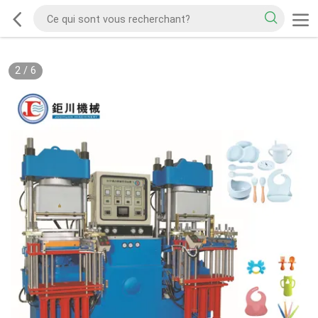
2
/
6