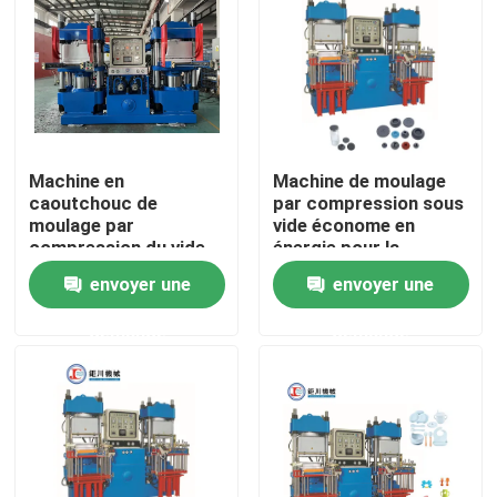
Machine en
Machine de moulage
caoutchouc de
par compression sous
moulage par
vide économe en
compression du vide
énergie pour la
69KW pour la seringue
fabrication de
envoyer une
envoyer une
médicale
bouchons en
caoutchouc
demande
demande
Aperçu
Produits
Vidéos