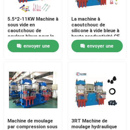
A propos de nous
5.5*2-11KW Machine à
La machine à
sous vide en
caoutchouc de
caoutchouc de
silicone à vide bleue à
Visite d'usine
couleur bleue pour la
haute productivité CE
fabrication de
pour la fabrication de
envoyer une
envoyer une
produits de cuisine
produits en
Contrôle de la qualité
caoutchouc de
demande
demande
silicone
Contact
nouvelles
Demande de soumission
Machine de moulage
3RT Machine de
par compression sous
moulage hydraulique
VR SHOW