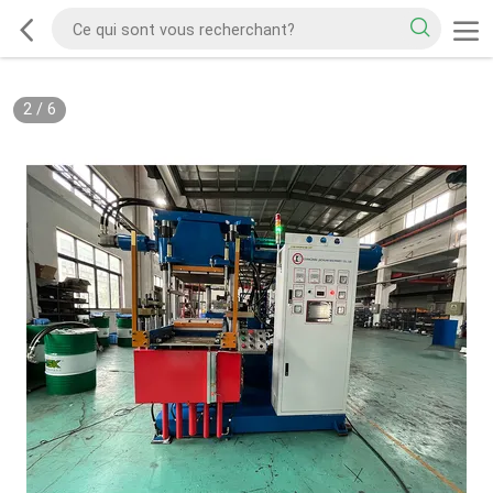
2
/
6