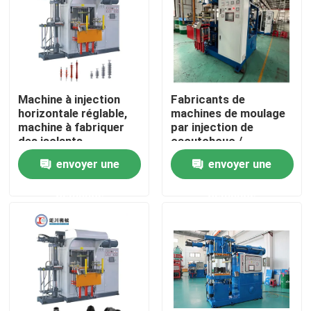
Machine à injection
Fabricants de
horizontale réglable,
machines de moulage
machine à fabriquer
par injection de
des isolants
caoutchouc /
polymères
machines de
envoyer une
envoyer une
composites
fabrication de pièces
en caoutchouc
demande
demande
automobile
Accueil
A propos de nous
Contacts