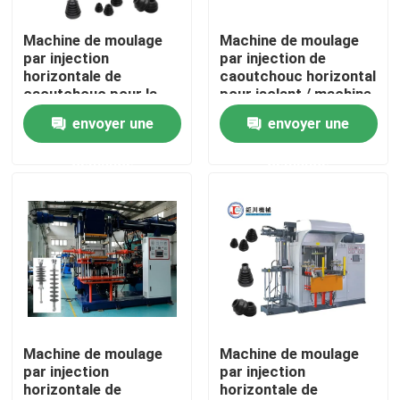
Machine de moulage
Machine de moulage
Produits
par injection
par injection de
horizontale de
caoutchouc horizontal
caoutchouc pour la
pour isolant / machine
Vidéos
fabrication de pièces
de fabrication
envoyer une
envoyer une
automobiles
d'isolant haute tension
demande
demande
machine de moulage par injection en caoutchouc de si
Machine en caoutchouc verticale de moulage par injec
Machine de moulage par compression de vide
Machine de moulage par injection de caoutchouc
Machine de moulage
Machine de moulage
par injection
par injection
horizontale de
horizontale de
Machine de vulcanisation hydraulique