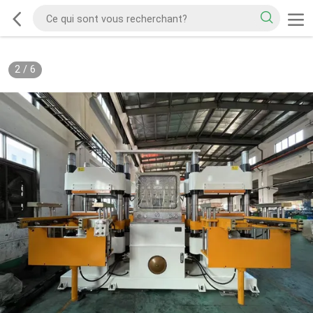
2
/
6