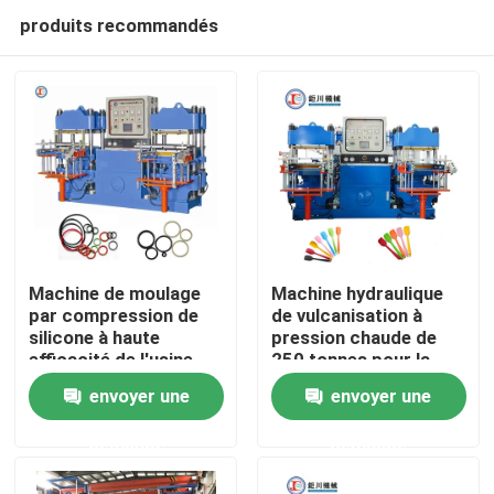
produits recommandés
Machine de moulage
Machine hydraulique
par compression de
de vulcanisation à
silicone à haute
pression chaude de
Accueil
efficacité de l'usine
250 tonnes pour la
chinoise
fabrication
envoyer une
envoyer une
d'ustensiles de cuisine
A propos de nous
demande
demande
Contacts