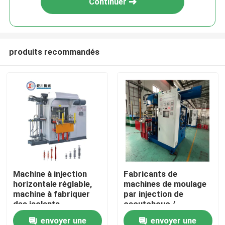
Continuer
produits recommandés
Accueil
Machine à injection
Fabricants de
horizontale réglable,
machines de moulage
A propos de nous
machine à fabriquer
par injection de
des isolants
caoutchouc /
polymères
machines de
envoyer une
envoyer une
Contacts
composites
fabrication de pièces