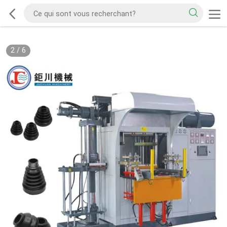
2
/
6