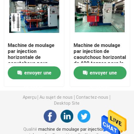
Machine de moulage par injection de silicone
Machine en caoutchouc horizontale de moulage par inj
Machine de moulage
Machine de moulage
par injection
par injection de
Machine de moulage en caoutchouc hydraulique
horizontale de
caoutchouc horizontal
caoutchouc pour
de 400 tonnes pour la
isolant / isolant haute
fabrication de pièces
Protections de frein faisant la machine
envoyer une
envoyer une
tension
automobiles
demande
demande
malaxeur en caoutchouc
Aperçu
Au sujet de nous
Contactez-nous
Desktop Site
Découpeuse en caoutchouc automatique
Machine de moulage par injection LSR
Qualité
machine de moulage par injection en