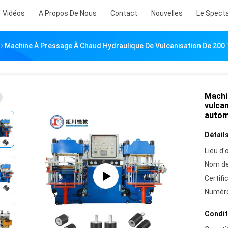
Vidéos
A Propos De Nous
Contact
Nouvelles
Le Spect
Machine À Pressage À Chaud Hydraulique De Vulcanisation De 200
Machi
vulca
autom
Détails
Lieu d'o
Nom de
Certifi
Numéro
Condit