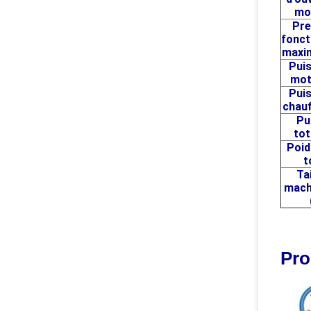
mo
Pre
fonc
maxi
Pui
mot
Pui
chau
Pu
tot
Poid
t
Tai
mach
Pro