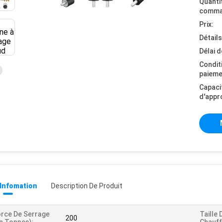
Quanti
comma
Prix:
Détail
Délai d
Condit
paieme
Capaci
d'appr
 Infomation
Description De Produit
rce De Serrage
Taille
200