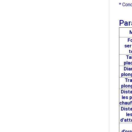
* Conc
Par
M
F
ser
t
Tai
pla
Dia
plon
Tra
plon
Dist
les 
chau
Dist
le
d'at
d'ou