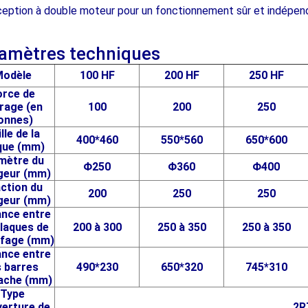
eption à double moteur pour un fonctionnement sûr et indépenda
amètres techniques
odèle
100 HF
200 HF
250 HF
orce de
rage (en
100
200
250
onnes)
lle de la
400*460
550*560
650*600
que (mm)
mètre du
Φ250
Φ360
Φ400
geur (mm)
ction du
200
250
250
geur (mm)
ance entre
plaques de
200 à 300
250 à 350
250 à 350
ffage (mm)
ance entre
s barres
490*230
650*320
745*310
tache (mm)
Type
verture de
2R