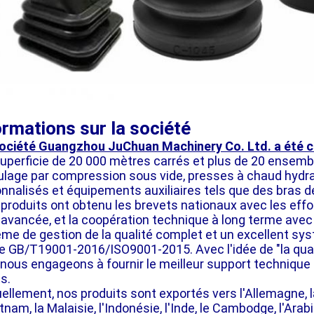
ormations sur la société
ociété Guangzhou JuChuan Machinery Co. Ltd. a été c
uperficie de 20 000 mètres carrés et plus de 20 ensem
lage par compression sous vide, presses à chaud hydra
nnalisés et équipements auxiliaires tels que des bras d
produits ont obtenu les brevets nationaux avec les effo
 avancée, et la coopération technique à long terme ave
me de gestion de la qualité complet et un excellent sy
 GB/T19001-2016/ISO9001-2015. Avec l'idée de "la qualit
nous engageons à fournir le meilleur support technique
ts.
ellement, nos produits sont exportés vers l'Allemagne, la 
etnam, la Malaisie, l'Indonésie, l'Inde, le Cambodge, l'Arab