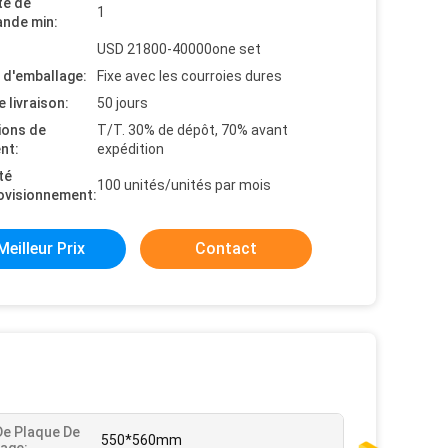
té de
1
nde min:
USD 21800-40000one set
s d'emballage:
Fixe avec les courroies dures
e livraison:
50 jours
ions de
T/T. 30% de dépôt, 70% avant
nt:
expédition
té
100 unités/unités par mois
ovisionnement:
Meilleur Prix
Contact
 De Plaque De
550*560mm