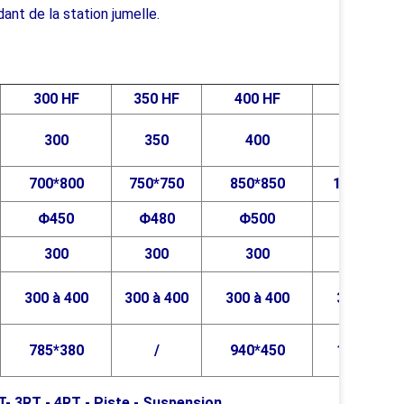
nt de la station jumelle.
300 HF
350 HF
400 HF
500 HF
300
350
400
500
700*800
750*750
850*850
1000*1000
Φ450
Φ480
Φ500
Φ560
300
300
300
350
300 à 400
300 à 400
300 à 400
350 à 450
785*380
/
940*450
1105*475
T- 3RT - 4RT - Piste - Suspension