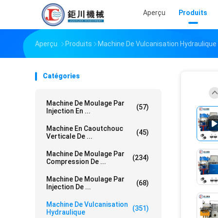
Aperçu
Produits
Aperçu
Produits
Machine De Vulcanisation Hydraulique
Catégories
Machine De Moulage Par
(57)
Injection En ...
Machine En Caoutchouc
(45)
Verticale De ...
Machine De Moulage Par
(234)
Compression De ...
Machine De Moulage Par
(68)
Injection De ...
Machine De Vulcanisation
(351)
Hydraulique