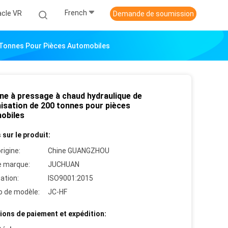
French
acle VR
Demande de soumission
 Tonnes Pour Pièces Automobiles
ne à pressage à chaud hydraulique de
nisation de 200 tonnes pour pièces
obiles
 sur le produit:
rigine:
Chine GUANGZHOU
 marque:
JUCHUAN
cation:
ISO9001:2015
 de modèle:
JC-HF
ions de paiement et expédition: