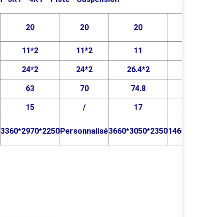
20
20
20
20
11*2
11*2
11
11
24*2
24*2
26.4*2
36
63
70
74.8
47
15
/
17
13.5
3360*2970*2250
Personnalisé
3660*3050*2350
1460*3600*2