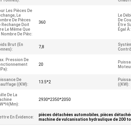
n Tonnes):
Chauff
ur Les Pièces De
change, Le
Le Débi
mbre De Pièces
De Cou
360
 Rechange Doit
Être S
re Le Même Que
Égal À:
 Nombre De Pièc:
ids Brut (en
Systè
7,8
nnes):
Contrô
x. Pression De
Puissa
onctionnement
20
Moteur
Pa):
issance De
Puissa
13.5*2
auffage ((KW):
((KW):
ille De La
achine
2930*2350*2050
*W*H(mm):
pièces détachées automobiles
,
pièces détaché
ttre En Évidence:
machine de vulcanisation hydraulique de 200 t