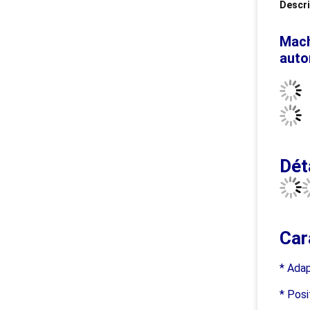
Descri
Mach
auto
Dét
Car
* Ada
* Posi