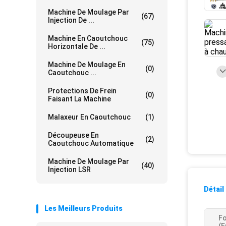
Machine De Moulage Par
(67)
Injection De ...
Machine En Caoutchouc
(75)
Horizontale De ...
Machine De Moulage En
(0)
Caoutchouc ...
Protections De Frein
(0)
Faisant La Machine
Malaxeur En Caoutchouc
(1)
Découpeuse En
(2)
Caoutchouc Automatique
Machine De Moulage Par
(40)
Injection LSR
Détail
Les Meilleurs Produits
Fo