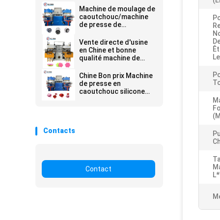
(e
Machine de moulage de
caoutchouc/machine
Po
de presse de
Re
caoutchouc Machine
No
de presse à chaud pour
De
Vente directe d'usine
broyeur de caoutchouc
Êt
en Chine et bonne
Le
qualité machine de
pressage à chaud
hydraulique à
Po
Chine Bon prix Machine
vulcanisation pour la
To
de presse en
fabrication de pinceau
caoutchouc silicone
à lave-linge
pour la fabrication de
Ma
produits en
F
caoutchouc
(M
Contacts
Pu
Ch
Ta
M
Contact
L
Me