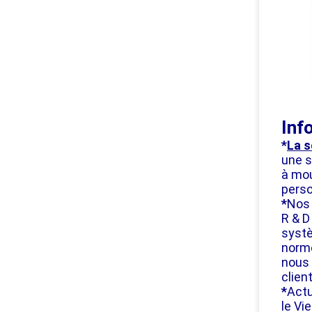
Inf
*
La s
une s
à mou
perso
*
Nos 
R & D
systè
norme
nous 
clien
*
Actu
le Vi