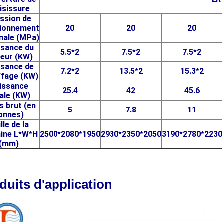
isissure
ssion de
tionnement
20
20
20
male (MPa)
ssance du
5.5*2
7.5*2
7.5*2
eur (KW)
ssance de
7.2*2
13.5*2
15.3*2
ffage (KW)
issance
25.4
42
45.6
ale (KW)
s brut (en
5
7.8
11
onnes)
lle de la
ine L*W*H
2500*2080*1950
2930*2350*2050
3190*2780*2230
(mm)
duits d'application